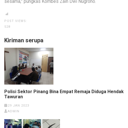
sesama,” pungkas Kombes Zain Dwi Nugroho.
POST VIEWS:
528
Kiriman serupa
Polisi Sektor Pinang Bina Empat Remaja Diduga Hendak
Tawuran
29 JAN 2023
ADMIN