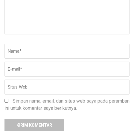
Nama
*
E-
Si
ma
W
Simpan nama, email, dan situs web saya pada peramban
ini untuk komentar saya berikutnya.