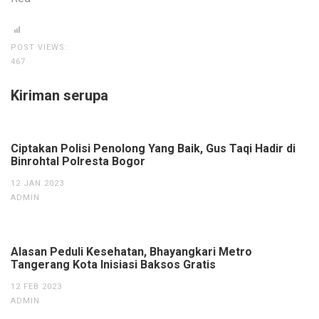
POST VIEWS:
467
Kiriman serupa
Ciptakan Polisi Penolong Yang Baik, Gus Taqi Hadir di
Binrohtal Polresta Bogor
12 JAN 2023
ADMIN
Alasan Peduli Kesehatan, Bhayangkari Metro
Tangerang Kota Inisiasi Baksos Gratis
12 FEB 2023
ADMIN