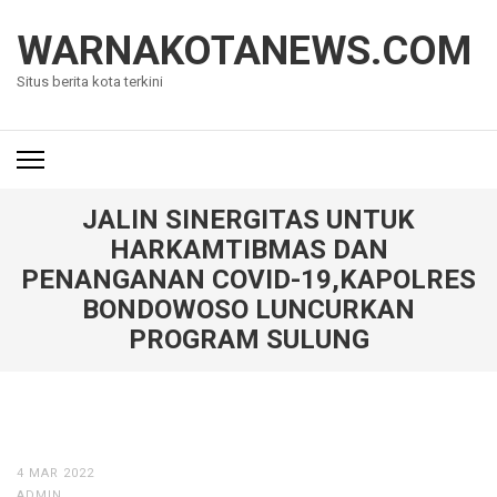
Lompat
ke
WARNAKOTANEWS.COM
konten
Situs berita kota terkini
(Tekan
Enter)
JALIN SINERGITAS UNTUK
HARKAMTIBMAS DAN
PENANGANAN COVID-19,KAPOLRES
BONDOWOSO LUNCURKAN
PROGRAM SULUNG
4 MAR 2022
ADMIN