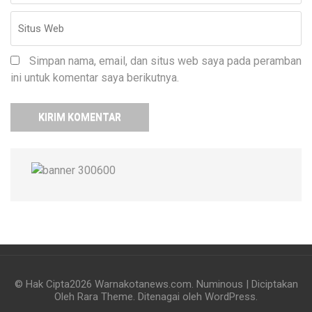
Simpan nama, email, dan situs web saya pada peramban
ini untuk komentar saya berikutnya.
© Hak Cipta2026
Warnakotanews.com
.
Numinous | Diciptakan
Oleh
Rara Theme
. Ditenagai oleh
WordPress
.