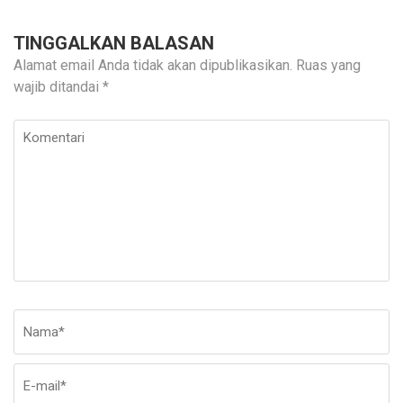
TINGGALKAN BALASAN
Alamat email Anda tidak akan dipublikasikan.
Ruas yang
wajib ditandai
*
Komentari
Nama
*
E-
Si
ma
W