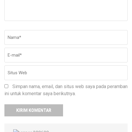
Nama
*
E-
Si
ma
W
Simpan nama, email, dan situs web saya pada peramban
ini untuk komentar saya berikutnya.