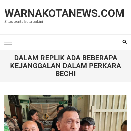
Lompat
ke
WARNAKOTANEWS.COM
konten
Situs berita kota terkini
(Tekan
Enter)
DALAM REPLIK ADA BEBERAPA
KEJANGGALAN DALAM PERKARA
BECHI