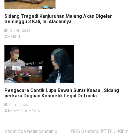
Sidang Tragedi Kanjuruhan Malang Akan Digelar
Seminggu 3 Kali, Ini Alasannya
13 JAN 2023
ADMIN
Pengacara Cantik Lupa Bawah Surat Kuasa , Sidang
perkara Dugaan Kosmetik Ilegal Di Tunda
7 JUL 2026
REDAKTUR MEDIA
Navigasi
Kaget Ada Gelandangan di
BHS Gandeng PT DLU Kirim