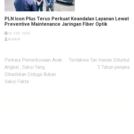
PLN Icon Plus Terus Perkuat Keandalan Layanan Lewat
Preventive Maintenance Jaringan Fiber Optik
26 SEP 2025
ADMIN
Navigasi
Perkara Pemerkosaan Anak
Terdakwa Tan Irawan Dituntut
pos
Angkat , Saksi Yang
3 Tahun penjara
Dihadirkan Diduga Bukan
Saksi Fakta