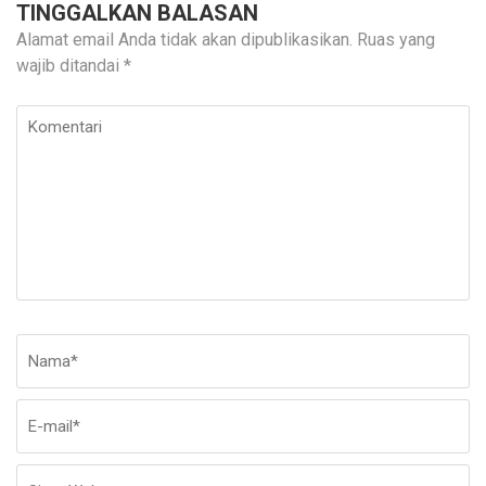
TINGGALKAN BALASAN
Alamat email Anda tidak akan dipublikasikan.
Ruas yang
wajib ditandai
*
Komentari
Nama
*
E-
Si
ma
W