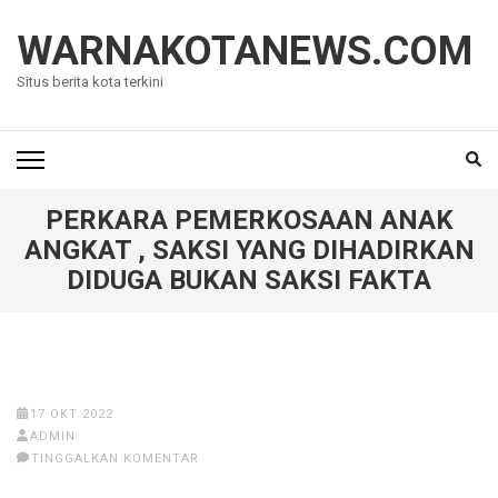
Lompat
ke
WARNAKOTANEWS.COM
konten
Situs berita kota terkini
(Tekan
Enter)
PERKARA PEMERKOSAAN ANAK
ANGKAT , SAKSI YANG DIHADIRKAN
DIDUGA BUKAN SAKSI FAKTA
17 OKT 2022
ADMIN
TINGGALKAN KOMENTAR