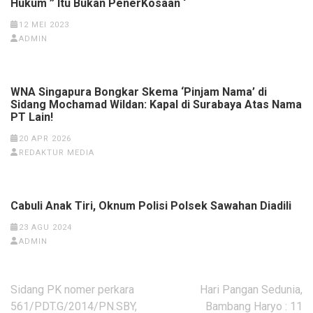
Hukum ” Itu Bukan PenerKosaan ‘
12 MEI 2023
ADMIN
WNA Singapura Bongkar Skema ‘Pinjam Nama’ di
Sidang Mochamad Wildan: Kapal di Surabaya Atas Nama
PT Lain!
20 APR 2026
REDAKTUR MEDIA
Cabuli Anak Tiri, Oknum Polisi Polsek Sawahan Diadili
23 AGU 2024
ADMIN
Navigasi
Sidang PK nomer perkara
Hari Pangan Sedunia,
pos
561/PDT.G/2014/PN.SBY,
Bambang Haryo : 11