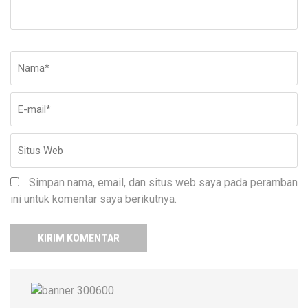
Nama
*
E-
Si
ma
W
Simpan nama, email, dan situs web saya pada peramban
ini untuk komentar saya berikutnya.