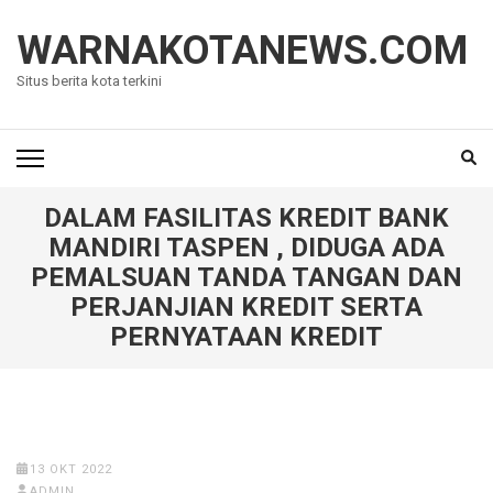
Lompat
ke
WARNAKOTANEWS.COM
konten
Situs berita kota terkini
(Tekan
Enter)
DALAM FASILITAS KREDIT BANK
MANDIRI TASPEN , DIDUGA ADA
PEMALSUAN TANDA TANGAN DAN
PERJANJIAN KREDIT SERTA
PERNYATAAN KREDIT
13 OKT 2022
ADMIN