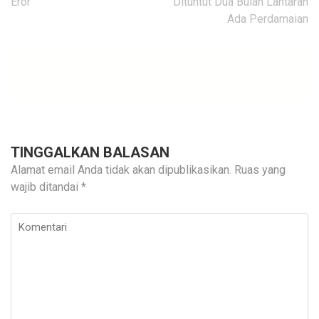
Eror
Dituntut Dua Bulan Lantaran
Ada Perdamaian
TINGGALKAN BALASAN
Alamat email Anda tidak akan dipublikasikan.
Ruas yang
wajib ditandai
*
Komentari