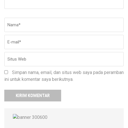
Nama
*
E-
Si
ma
W
Simpan nama, email, dan situs web saya pada peramban
ini untuk komentar saya berikutnya.