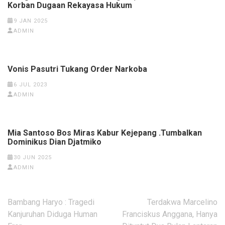
Korban Dugaan Rekayasa Hukum
9 JAN 2025
ADMIN
Vonis Pasutri Tukang Order Narkoba
6 JUL 2023
ADMIN
Mia Santoso Bos Miras Kabur Kejepang .Tumbalkan
Dominikus Dian Djatmiko
30 JUN 2025
ADMIN
Navigasi
Bambang Haryo : Tragedi
Terdakwa Marcelino
pos
Kanjuruhan Diduga Human
Franciskus Anggana, Hanya