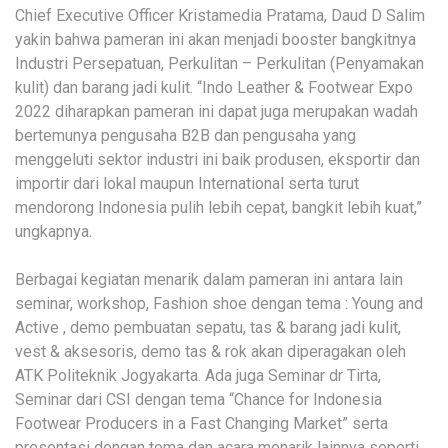
Chief Executive Officer Kristamedia Pratama, Daud D Salim
yakin bahwa pameran ini akan menjadi booster bangkitnya
Industri Persepatuan, Perkulitan – Perkulitan (Penyamakan
kulit) dan barang jadi kulit. “Indo Leather & Footwear Expo
2022 diharapkan pameran ini dapat juga merupakan wadah
bertemunya pengusaha B2B dan pengusaha yang
menggeluti sektor industri ini baik produsen, eksportir dan
importir dari lokal maupun International serta turut
mendorong Indonesia pulih lebih cepat, bangkit lebih kuat,”
ungkapnya.
Berbagai kegiatan menarik dalam pameran ini antara lain
seminar, workshop, Fashion shoe dengan tema : Young and
Active , demo pembuatan sepatu, tas & barang jadi kulit,
vest & aksesoris, demo tas & rok akan diperagakan oleh
ATK Politeknik Jogyakarta. Ada juga Seminar dr Tirta,
Seminar dari CSI dengan tema “Chance for Indonesia
Footwear Producers in a Fast Changing Market” serta
presentasi dengan tema dan acara menarik lainnya seperti