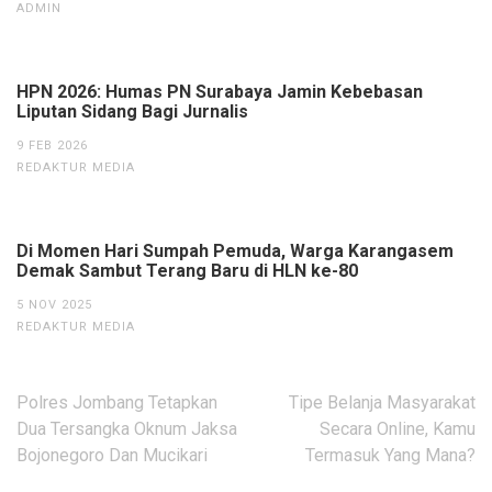
ADMIN
HPN 2026: Humas PN Surabaya Jamin Kebebasan
Liputan Sidang Bagi Jurnalis
9 FEB 2026
REDAKTUR MEDIA
Di Momen Hari Sumpah Pemuda, Warga Karangasem
Demak Sambut Terang Baru di HLN ke-80
5 NOV 2025
REDAKTUR MEDIA
Navigasi
Polres Jombang Tetapkan
Tipe Belanja Masyarakat
pos
Dua Tersangka Oknum Jaksa
Secara Online, Kamu
Bojonegoro Dan Mucikari
Termasuk Yang Mana?