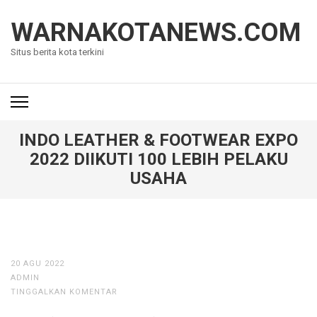
Lompat
ke
WARNAKOTANEWS.COM
konten
Situs berita kota terkini
(Tekan
Enter)
INDO LEATHER & FOOTWEAR EXPO
2022 DIIKUTI 100 LEBIH PELAKU
USAHA
20 AGU 2022
ADMIN
TINGGALKAN KOMENTAR