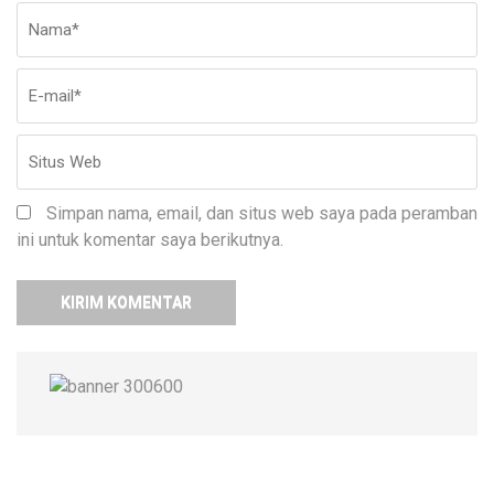
Nama
*
E-
Si
ma
W
Simpan nama, email, dan situs web saya pada peramban
ini untuk komentar saya berikutnya.