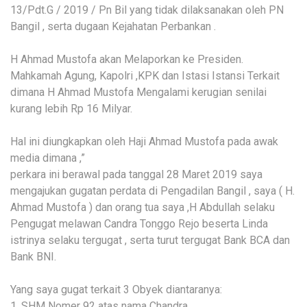
13/Pdt.G / 2019 / Pn Bil yang tidak dilaksanakan oleh PN
Bangil , serta dugaan Kejahatan Perbankan .
H Ahmad Mustofa akan Melaporkan ke Presiden.
Mahkamah Agung, Kapolri ,KPK dan Istasi Istansi Terkait
dimana H Ahmad Mustofa Mengalami kerugian senilai
kurang lebih Rp 16 Milyar.
Hal ini diungkapkan oleh Haji Ahmad Mustofa pada awak
media dimana ,”
perkara ini berawal pada tanggal 28 Maret 2019 saya
mengajukan gugatan perdata di Pengadilan Bangil , saya ( H.
Ahmad Mustofa ) dan orang tua saya ,H Abdullah selaku
Pengugat melawan Candra Tonggo Rejo beserta Linda
istrinya selaku tergugat , serta turut tergugat Bank BCA dan
Bank BNI.
Yang saya gugat terkait 3 Obyek diantaranya:
1. SHM Nomer 92 atas nama Chandra