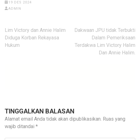
19 DES 2024
ADMIN
Navigasi
Lim Victory dan Annie Halim
Dakwaan JPU tidak Terbukti
pos
Diduga Korban Rekayasa
Dalam Pemeriksaan
Hukum
Terdakwa Lim Victory Halim
Dan Annie Halim.
TINGGALKAN BALASAN
Alamat email Anda tidak akan dipublikasikan.
Ruas yang
wajib ditandai
*