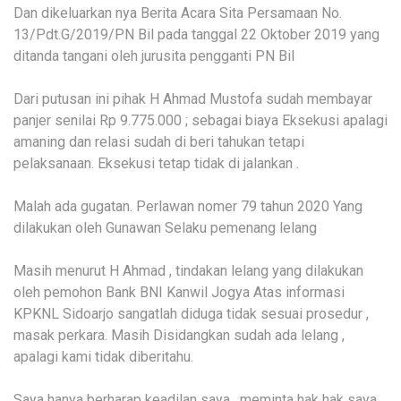
Dan dikeluarkan nya Berita Acara Sita Persamaan No.
13/Pdt.G/2019/PN Bil pada tanggal 22 Oktober 2019 yang
ditanda tangani oleh jurusita pengganti PN Bil
Dari putusan ini pihak H Ahmad Mustofa sudah membayar
panjer senilai Rp 9.775.000 ; sebagai biaya Eksekusi apalagi
amaning dan relasi sudah di beri tahukan tetapi
pelaksanaan. Eksekusi tetap tidak di jalankan .
Malah ada gugatan. Perlawan nomer 79 tahun 2020 Yang
dilakukan oleh Gunawan Selaku pemenang lelang
Masih menurut H Ahmad , tindakan lelang yang dilakukan
oleh pemohon Bank BNI Kanwil Jogya Atas informasi
KPKNL Sidoarjo sangatlah diduga tidak sesuai prosedur ,
masak perkara. Masih Disidangkan sudah ada lelang ,
apalagi kami tidak diberitahu.
Saya hanya berharap keadilan saya , meminta hak hak saya