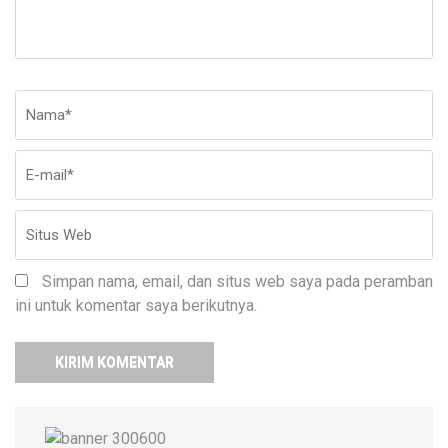
Nama
*
E-
Si
ma
W
Simpan nama, email, dan situs web saya pada peramban
ini untuk komentar saya berikutnya.