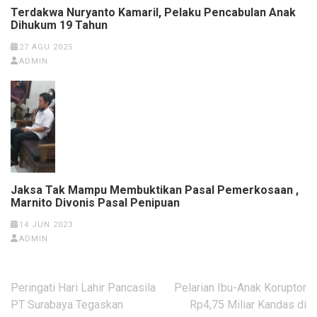
Terdakwa Nuryanto Kamaril, Pelaku Pencabulan Anak
Dihukum 19 Tahun
27 AGU 2025
ADMIN
Jaksa Tak Mampu Membuktikan Pasal Pemerkosaan ,
Marnito Divonis Pasal Penipuan
14 JUN 2023
ADMIN
Navigasi
Peringati Hari Lahir Pancasila
Pelarian Ibu-Anak Koruptor
pos
PT Surabaya Tegaskan
Rp4,75 Miliar Kandas di