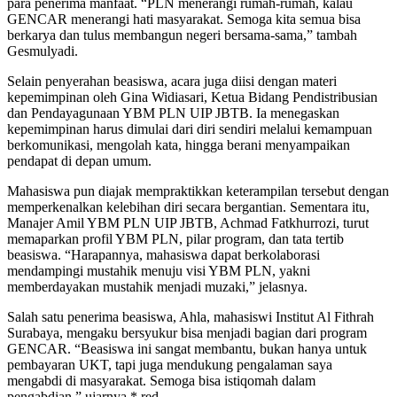
para penerima manfaat. “PLN menerangi rumah-rumah, kalau
GENCAR menerangi hati masyarakat. Semoga kita semua bisa
berkarya dan tulus membangun negeri bersama-sama,” tambah
Gesmulyadi.
Selain penyerahan beasiswa, acara juga diisi dengan materi
kepemimpinan oleh Gina Widiasari, Ketua Bidang Pendistribusian
dan Pendayagunaan YBM PLN UIP JBTB. Ia menegaskan
kepemimpinan harus dimulai dari diri sendiri melalui kemampuan
berkomunikasi, mengolah kata, hingga berani menyampaikan
pendapat di depan umum.
Mahasiswa pun diajak mempraktikkan keterampilan tersebut dengan
memperkenalkan kelebihan diri secara bergantian. Sementara itu,
Manajer Amil YBM PLN UIP JBTB, Achmad Fatkhurrozi, turut
memaparkan profil YBM PLN, pilar program, dan tata tertib
beasiswa. “Harapannya, mahasiswa dapat berkolaborasi
mendampingi mustahik menuju visi YBM PLN, yakni
memberdayakan mustahik menjadi muzaki,” jelasnya.
Salah satu penerima beasiswa, Ahla, mahasiswi Institut Al Fithrah
Surabaya, mengaku bersyukur bisa menjadi bagian dari program
GENCAR. “Beasiswa ini sangat membantu, bukan hanya untuk
pembayaran UKT, tapi juga mendukung pengalaman saya
mengabdi di masyarakat. Semoga bisa istiqomah dalam
pengabdian,” ujarnya.* red