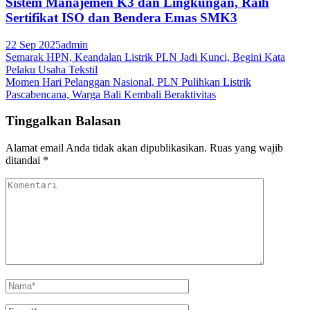
Sistem Manajemen K3 dan Lingkungan, Raih
Sertifikat ISO dan Bendera Emas SMK3
22 Sep 2025
admin
Navigasi
Semarak HPN, Keandalan Listrik PLN Jadi Kunci, Begini Kata
Pelaku Usaha Tekstil
pos
Momen Hari Pelanggan Nasional, PLN Pulihkan Listrik
Pascabencana, Warga Bali Kembali Beraktivitas
Tinggalkan Balasan
Alamat email Anda tidak akan dipublikasikan.
Ruas yang wajib
ditandai
*
Komentari
Nama
*
E-