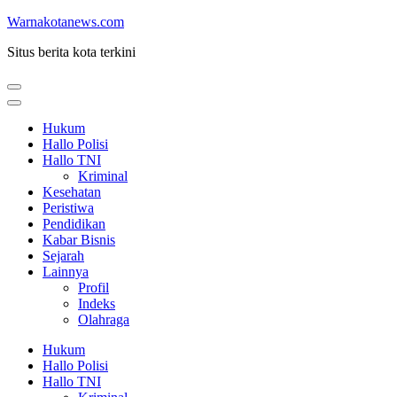
Lompat
Warnakotanews.com
ke
Situs berita kota terkini
konten
(Tekan
Enter)
Hukum
Hallo Polisi
Hallo TNI
Kriminal
Kesehatan
Peristiwa
Pendidikan
Kabar Bisnis
Sejarah
Lainnya
Profil
Indeks
Olahraga
Hukum
Hallo Polisi
Hallo TNI