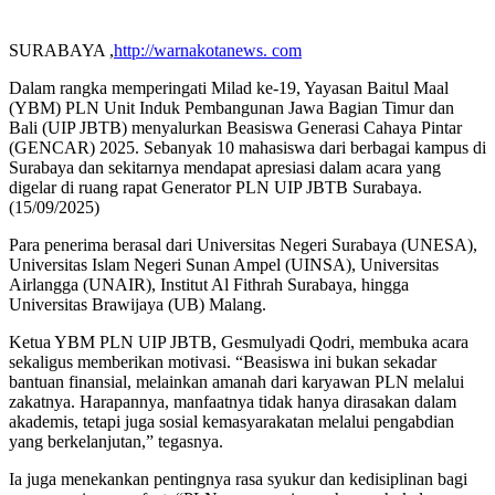
SURABAYA ,
http://warnakotanews. com
Dalam rangka memperingati Milad ke-19, Yayasan Baitul Maal
(YBM) PLN Unit Induk Pembangunan Jawa Bagian Timur dan
Bali (UIP JBTB) menyalurkan Beasiswa Generasi Cahaya Pintar
(GENCAR) 2025. Sebanyak 10 mahasiswa dari berbagai kampus di
Surabaya dan sekitarnya mendapat apresiasi dalam acara yang
digelar di ruang rapat Generator PLN UIP JBTB Surabaya.
(15/09/2025)
Para penerima berasal dari Universitas Negeri Surabaya (UNESA),
Universitas Islam Negeri Sunan Ampel (UINSA), Universitas
Airlangga (UNAIR), Institut Al Fithrah Surabaya, hingga
Universitas Brawijaya (UB) Malang.
Ketua YBM PLN UIP JBTB, Gesmulyadi Qodri, membuka acara
sekaligus memberikan motivasi. “Beasiswa ini bukan sekadar
bantuan finansial, melainkan amanah dari karyawan PLN melalui
zakatnya. Harapannya, manfaatnya tidak hanya dirasakan dalam
akademis, tetapi juga sosial kemasyarakatan melalui pengabdian
yang berkelanjutan,” tegasnya.
Ia juga menekankan pentingnya rasa syukur dan kedisiplinan bagi