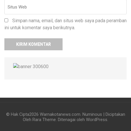
Simpan nama, email, dan situs web saya pada peramban
ini untuk komentar saya berikutnya.
© Hak Cipta2026
Warnakotanews.com
.
Numinous | Diciptakan
Oleh
Rara Theme
. Ditenagai oleh
WordPress
.