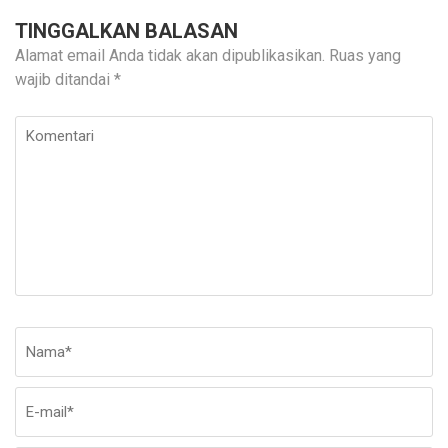
TINGGALKAN BALASAN
Alamat email Anda tidak akan dipublikasikan.
Ruas yang
wajib ditandai
*
Komentari
Nama
*
E-
Si
ma
W