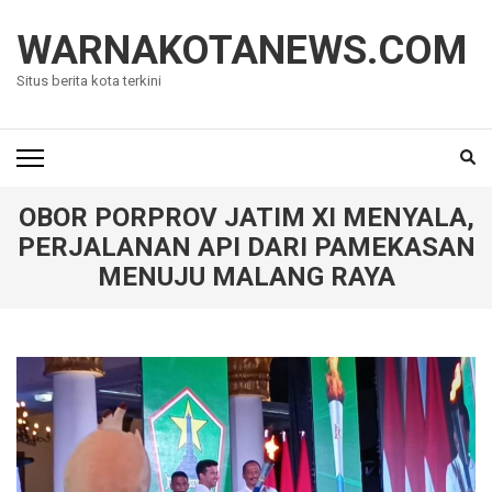
Lompat
ke
WARNAKOTANEWS.COM
konten
Situs berita kota terkini
(Tekan
Enter)
OBOR PORPROV JATIM XI MENYALA,
PERJALANAN API DARI PAMEKASAN
MENUJU MALANG RAYA