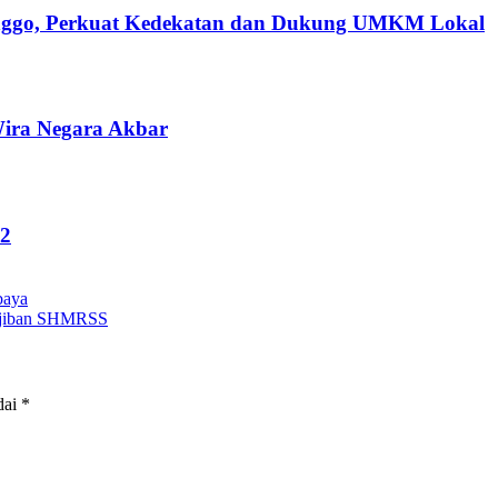
olinggo, Perkuat Kedekatan dan Dukung UMKM Lokal
ira Negara Akbar
22
baya
wajiban SHMRSS
dai
*