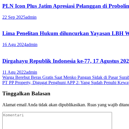
PLN Icon Plus Jatim Apresiasi Pelanggan di Prob
22 Sep 2025
admin
Lima Penelitan Hukum diluncurkan Yayasan LBH W
16 Agu 2024
admin
Dirgahayu Republik Indonesia ke-77, 17 Agustus 20
11 Agu 2022
admin
Navigasi
Warga Berebut Beras Gratis Saat Menko Pangan Sidak di Pasar Sura
PT PP Property, Digugat Penghuni APP 2: Yang Sudah Penuhi Ke
pos
Tinggalkan Balasan
Alamat email Anda tidak akan dipublikasikan.
Ruas yang wajib ditan
Komentari