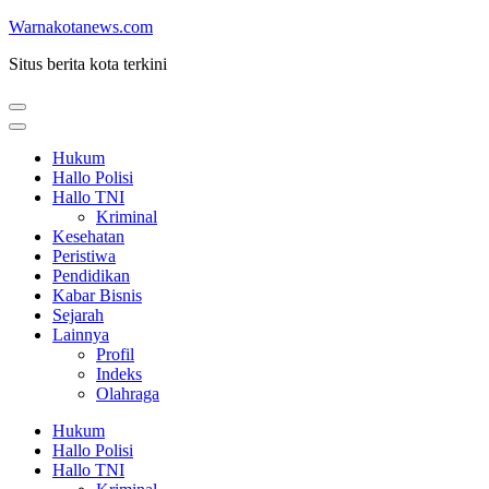
Lompat
Warnakotanews.com
ke
Situs berita kota terkini
konten
(Tekan
Enter)
Hukum
Hallo Polisi
Hallo TNI
Kriminal
Kesehatan
Peristiwa
Pendidikan
Kabar Bisnis
Sejarah
Lainnya
Profil
Indeks
Olahraga
Hukum
Hallo Polisi
Hallo TNI