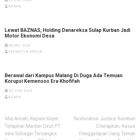
23 JUL 2024
ADMIN
Lewat BAZNAS, Holding Danareksa Sulap Kurban Jadi
Motor Ekonomi Desa
28 MEI 2026
REDAKTUR MEDIA
Berawal dari Kampus Malang Di Duga Ada Temuan
Korupsi Kemensos Era Khofifah
24 JUN 2024
ADMIN
Navigasi
Mia Amiati, Kepala Kejati
Restorative Justice Kembali
pos
Tetapkan Mantan Dirut PT
Diterapkan, Kasus
Inka Sebagai Tersangka
Penggelapan Uang Teman