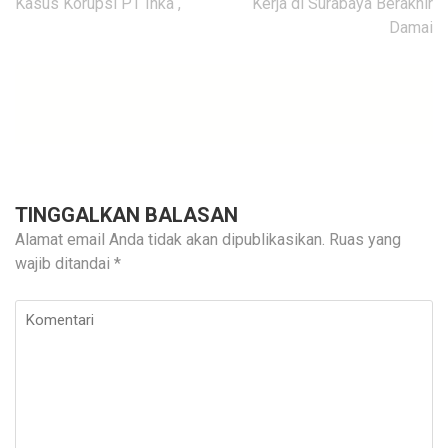
Kasus Korupsi PT Inka ,
Kerja di Surabaya Berakhir
Damai
TINGGALKAN BALASAN
Alamat email Anda tidak akan dipublikasikan.
Ruas yang
wajib ditandai
*
Komentari