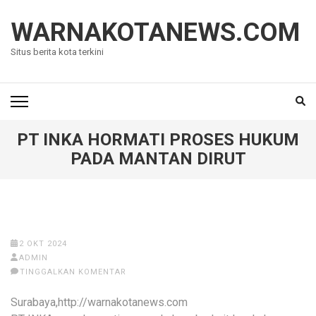
Lompat
ke
WARNAKOTANEWS.COM
konten
Situs berita kota terkini
(Tekan
Enter)
PT INKA HORMATI PROSES HUKUM
PADA MANTAN DIRUT
2 OKT 2024
ADMIN
TINGGALKAN KOMENTAR
Surabaya,http://warnakotanews.com