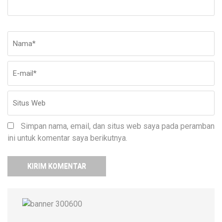
Nama
*
E-
Si
ma
W
Simpan nama, email, dan situs web saya pada peramban
ini untuk komentar saya berikutnya.