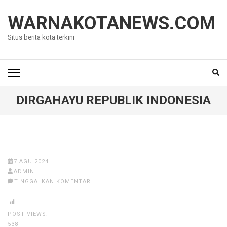
Lompat
ke
WARNAKOTANEWS.COM
konten
Situs berita kota terkini
(Tekan
Enter)
DIRGAHAYU REPUBLIK INDONESIA
7 AGU 2024
ADMIN
TINGGALKAN KOMENTAR
POST VIEWS:
538