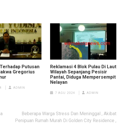
Terhadap Putusan
Reklamasi 4 Blok Pulau Di Laut
dakwa Gregorius
Wilayah Sepanjang Pesisir
nur
Pantai, Diduga Mempersempit
Nelayan
4
ADMIN
7 AGU 2024
ADMIN
ma
Beberapa Warga Stress Dan Meninggal , Akibat
Penipuan Rumah Murah Di Golden City Residence ,