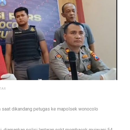
TAR
rah saat dikandang petugas ke mapolsek wonocolo
ni, diamankan polisi lantaran nekt membacok mujayani 54