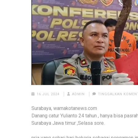
16 JUL 2024
ADMIN
TINGGALKAN KOMEN
Surabaya, warnakotanews.com
Danang catur Yulianto 24 tahun , hanya bisa pas
Surabaya Jawa timur ,Selasa sore.
pria yang sehari hari bekerja sebagai pengamen i