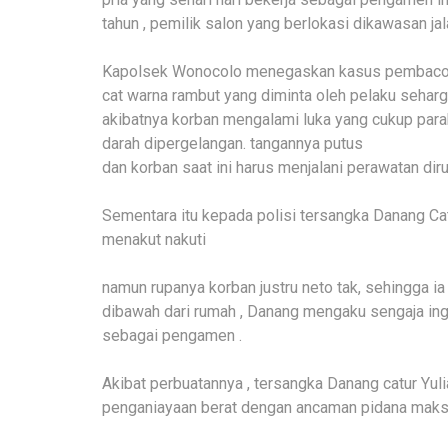
tahun , pemilik salon yang berlokasi dikawasan j
Kapolsek Wonocolo menegaskan kasus pembacokan 
cat warna rambut yang diminta oleh pelaku seharga
akibatnya korban mengalami luka yang cukup par
darah dipergelangan. tangannya putus
dan korban saat ini harus menjalani perawatan dir
Sementara itu kepada polisi tersangka Danang Catu
menakut nakuti
namun rupanya korban justru neto tak, sehingga i
dibawah dari rumah , Danang mengaku sengaja ingi
sebagai pengamen .
Akibat perbuatannya , tersangka Danang catur Yuli
penganiayaan berat dengan ancaman pidana maksim