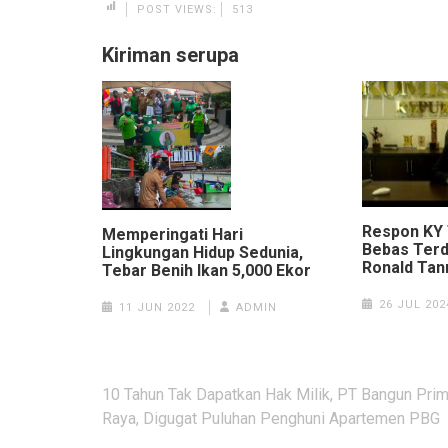
POST VIEWS:
513
Kiriman serupa
Respon KY 
Memperingati Hari
Bebas Ter
Lingkungan Hidup Sedunia,
Ronald Tan
Tebar Benih Ikan 5,000 Ekor
26 JUL 202
11 JUN 2022
ADMIN
Navigasi
10 Tahun Tak Dapatkan Hak Milik, PT Bangun Pri
pos
Raya, Digugat Puluhan Penghuni Apartemen PBG