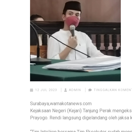
12 JUL 2023
ADMIN
TINGGALKAN KOMEN
Surabaya,warnakotanews.com
Kejaksaan Negeri (Kejari) Tanjung Perak mengek
Prayogo. Rendi langsung digelandang oleh jaksa 
“Tim Intelijen bersama Tim Eksekutor sudah meng