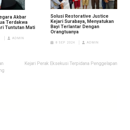
Solusi Restorative Justice
egara Akbar
Kejari Surabaya, Menyatukan
Dua Terdakwa
Bayi Terlantar Dengan
ri Tuntutan Mati
Orangtuanya
3
ADMIN
8 SEP 2024
ADMIN
an
Kejari Perak Eksekusi Terpidana Penggelapan
ng