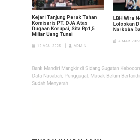
Kejari Tanjung Perak Tahan
LBH Wira N
Komisaris PT. DJA Atas
Loloskan 
Dugaan Korupsi, Sita Rp1,5
Narkoba Da
Miliar Uang Tunai
4 MAR 202
19 AGU 2025
ADMIN
Navigasi
Bank Mandiri Mangkir di Sidang Gugatan Kebocor
pos
Data Nasabah, Penggugat: Masak Belum Bertandi
Sudah Menyerah