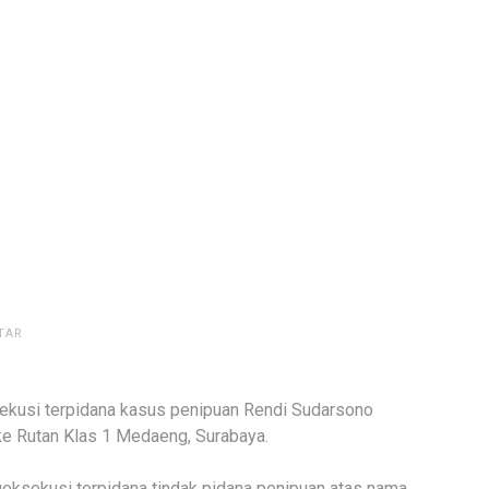
TAR
sekusi terpidana kasus penipuan Rendi Sudarsono
ke Rutan Klas 1 Medaeng, Surabaya.
eksekusi terpidana tindak pidana penipuan atas nama