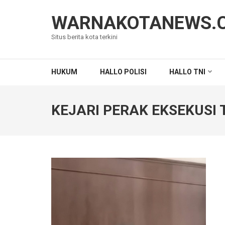
Lompat
ke
WARNAKOTANEWS.
konten
Situs berita kota terkini
(Tekan
Enter)
HUKUM
HALLO POLISI
HALLO TNI
KEJARI PERAK EKSEKUSI