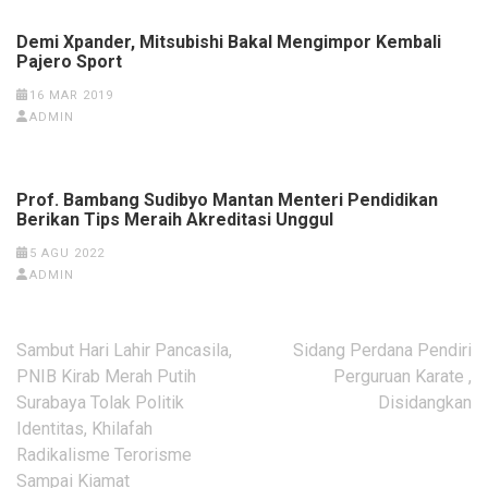
Demi Xpander, Mitsubishi Bakal Mengimpor Kembali
Pajero Sport
16 MAR 2019
ADMIN
Prof. Bambang Sudibyo Mantan Menteri Pendidikan
Berikan Tips Meraih Akreditasi Unggul
5 AGU 2022
ADMIN
Navigasi
Sambut Hari Lahir Pancasila,
Sidang Perdana Pendiri
pos
PNIB Kirab Merah Putih
Perguruan Karate ,
Surabaya Tolak Politik
Disidangkan
Identitas, Khilafah
Radikalisme Terorisme
Sampai Kiamat