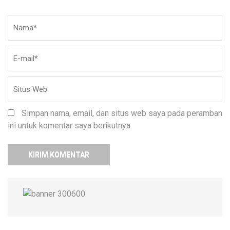
Nama
*
E-
Si
ma
W
Simpan nama, email, dan situs web saya pada peramban
ini untuk komentar saya berikutnya.