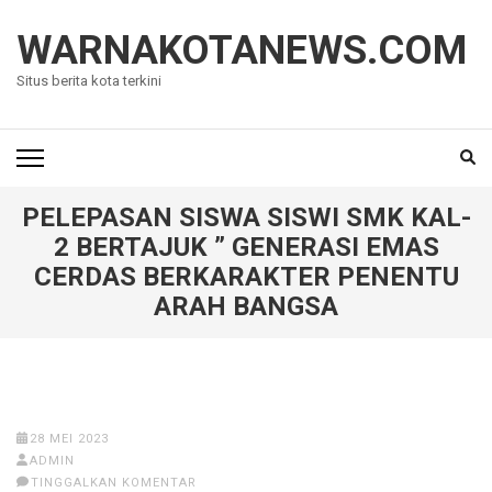
Lompat
ke
WARNAKOTANEWS.COM
konten
Situs berita kota terkini
(Tekan
Enter)
PELEPASAN SISWA SISWI SMK KAL-
2 BERTAJUK ” GENERASI EMAS
CERDAS BERKARAKTER PENENTU
ARAH BANGSA
28 MEI 2023
ADMIN
TINGGALKAN KOMENTAR