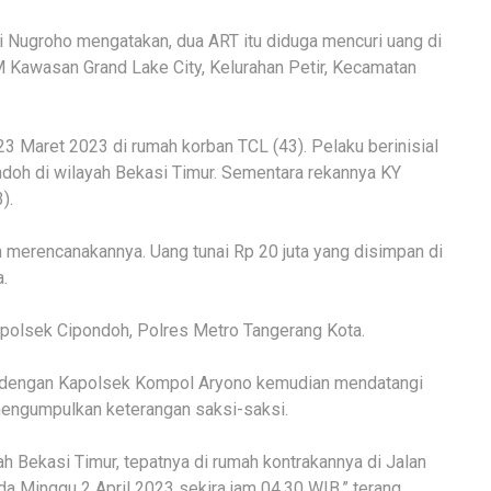
Nugroho mengatakan, dua ART itu diduga mencuri uang di
M Kawasan Grand Lake City, Kelurahan Petir, Kecamatan
 23 Maret 2023 di rumah korban TCL (43). Pelaku berinisial
doh di wilayah Bekasi Timur. Sementara rekannya KY
).
h merencanakannya. Uang tunai Rp 20 juta yang disimpan di
.
apolsek Cipondoh, Polres Metro Tangerang Kota.
dengan Kapolsek Kompol Aryono kemudian mendatangi
 mengumpulkan keterangan saksi-saksi.
rah Bekasi Timur, tepatnya di rumah kontrakannya di Jalan
a Minggu 2 April 2023 sekira jam 04.30 WIB,” terang