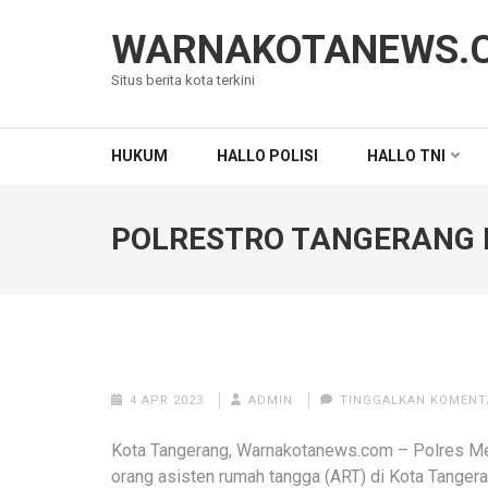
Lompat
ke
WARNAKOTANEWS.
konten
Situs berita kota terkini
(Tekan
Enter)
HUKUM
HALLO POLISI
HALLO TNI
POLRESTRO TANGERANG 
4 APR 2023
ADMIN
TINGGALKAN KOMENT
Kota Tangerang, Warnakotanews.com – Polres M
orang asisten rumah tangga (ART) di Kota Tangera