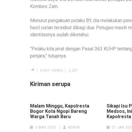
Kombes Zain.
Menurut pengakuan pelaku BY, dia melakukan pe
hasil curian tersebut dibagi dua. Petugas masih 
identitasnya sudah diketahui.
“Pelaku kita jerat dengan Pasal 363 KUHP tenta
penjara,” tutupnya.
POST VIEWS:
2,257
Kiriman serupa
Malam Minggu, Kapolresta
Sikapi Isu 
Bogor Kota Ngopi Bareng
Medsos, In
Warga Tanah Baru
Kapolresta
5 MAR 2023
ADMIN
27 JAN 202