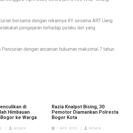
ncurian bersama dengan rekannya KY sesama ART. Uang
melakukan pengejaran terhadap pelaku lain yang
ng Pencurian dengan ancaman hukuman maksimal 7 tahun
Penculikan di
Razia Knalpot Bising, 30
ilah Himbauan
Pemotor Diamankan Polresta
 Bogor ke Warga
Bogor Kota
3
ADMIN
1 APR 2023
ADMIN