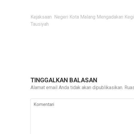
Navigasi
Kejaksaan Negeri Kota Malang Mengadakan Kegi
pos
Tausiyah
TINGGALKAN BALASAN
Alamat email Anda tidak akan dipublikasikan.
Ruas
Komentari