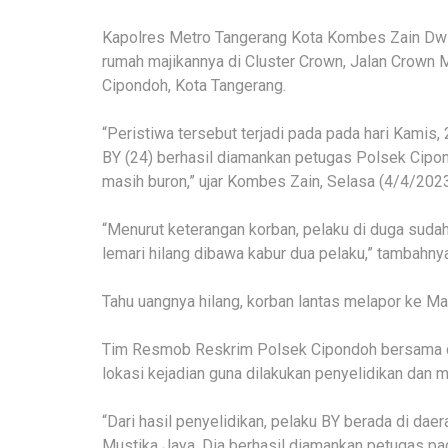
Kapolres Metro Tangerang Kota Kombes Zain Dwi 
rumah majikannya di Cluster Crown, Jalan Crown 
Cipondoh, Kota Tangerang.
“Peristiwa tersebut terjadi pada pada hari Kamis,
BY (24) berhasil diamankan petugas Polsek Cipon
masih buron,” ujar Kombes Zain, Selasa (4/4/2023
“Menurut keterangan korban, pelaku di duga suda
lemari hilang dibawa kabur dua pelaku,” tambahnya
Tahu uangnya hilang, korban lantas melapor ke M
Tim Resmob Reskrim Polsek Cipondoh bersama 
lokasi kejadian guna dilakukan penyelidikan dan
“Dari hasil penyelidikan, pelaku BY berada di dae
Mustika Jaya. Dia berhasil diamankan petugas pad