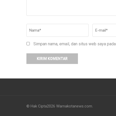
Nama
*
E-
mail
*
Simpan nama, email, dan situs web saya pada 
© Hak Cipta2026
Warnakotanews.com
.