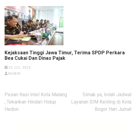
Kejaksaan Tinggi Jawa Timur, Terima SPDP Perkara
Bea Cukai Dan Dinas Pajak
23 JUL 2023
ADMIN
Navigasi
Pesan Kasi Intel Kota Malang
Simak ya, Inilah Jadwal
pos
, Tekankan Hindari Hidup
Layanan SIM Keliling di Kota
Hedon
Bogor Hari Jumat