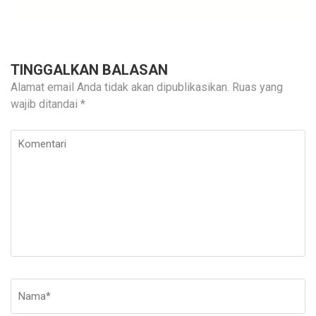
TINGGALKAN BALASAN
Alamat email Anda tidak akan dipublikasikan.
Ruas yang
wajib ditandai
*
Komentari
Nama
*
E-
Si
ma
W