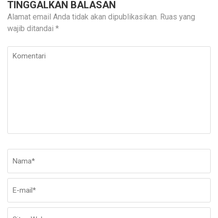
TINGGALKAN BALASAN
Alamat email Anda tidak akan dipublikasikan.
Ruas yang
wajib ditandai
*
Komentari
Nama
*
E-
Si
ma
W