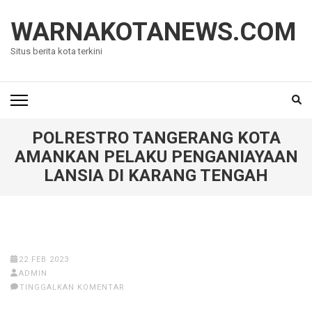
Lompat
ke
WARNAKOTANEWS.COM
konten
Situs berita kota terkini
(Tekan
Enter)
POLRESTRO TANGERANG KOTA
AMANKAN PELAKU PENGANIAYAAN
LANSIA DI KARANG TENGAH
22 FEB 2023
ADMIN
TINGGALKAN KOMENTAR