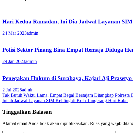
Hari Kedua Ramadan, Ini Dia Jadwal Layanan SIM K
24 Mar 2023
admin
Polisi Sektor Pinang Bina Empat Remaja Diduga H
29 Jan 2023
admin
Penegakan Hukum di Surabaya, Kajari Aji Prasetyo 
2 Jul 2025
admin
Navigasi
Tak Butuh Waktu Lama, Empat Begal Bersajam Ditangkap Polresta 
Inilah Jadwal Layanan SIM Keliling di Kota Tangerang Hari Rabu
pos
Tinggalkan Balasan
Alamat email Anda tidak akan dipublikasikan.
Ruas yang wajib ditan