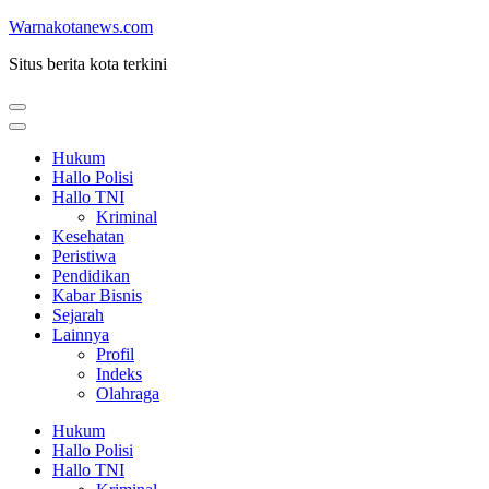
Lompat
Warnakotanews.com
ke
Situs berita kota terkini
konten
(Tekan
Enter)
Hukum
Hallo Polisi
Hallo TNI
Kriminal
Kesehatan
Peristiwa
Pendidikan
Kabar Bisnis
Sejarah
Lainnya
Profil
Indeks
Olahraga
Hukum
Hallo Polisi
Hallo TNI