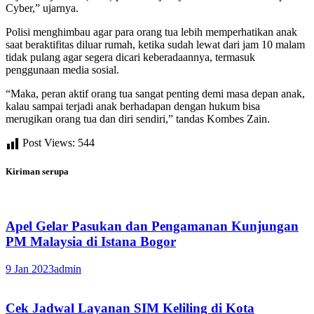
Cyber,” ujarnya.
Polisi menghimbau agar para orang tua lebih memperhatikan anak
saat beraktifitas diluar rumah, ketika sudah lewat dari jam 10 malam
tidak pulang agar segera dicari keberadaannya, termasuk
penggunaan media sosial.
“Maka, peran aktif orang tua sangat penting demi masa depan anak,
kalau sampai terjadi anak berhadapan dengan hukum bisa
merugikan orang tua dan diri sendiri,” tandas Kombes Zain.
Post Views:
544
Kiriman serupa
Apel Gelar Pasukan dan Pengamanan Kunjungan
PM Malaysia di Istana Bogor
9 Jan 2023
admin
Cek Jadwal Layanan SIM Keliling di Kota