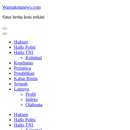
Lompat
Warnakotanews.com
ke
Situs berita kota terkini
konten
(Tekan
Enter)
Hukum
Hallo Polisi
Hallo TNI
Kriminal
Kesehatan
Peristiwa
Pendidikan
Kabar Bisnis
Sejarah
Lainnya
Profil
Indeks
Olahraga
Hukum
Hallo Polisi
Hallo TNI