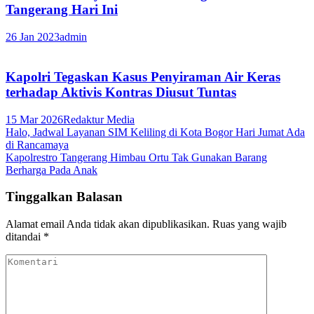
Tangerang Hari Ini
26 Jan 2023
admin
Kapolri Tegaskan Kasus Penyiraman Air Keras
terhadap Aktivis Kontras Diusut Tuntas
15 Mar 2026
Redaktur Media
Navigasi
Halo, Jadwal Layanan SIM Keliling di Kota Bogor Hari Jumat Ada
di Rancamaya
pos
Kapolrestro Tangerang Himbau Ortu Tak Gunakan Barang
Berharga Pada Anak
Tinggalkan Balasan
Alamat email Anda tidak akan dipublikasikan.
Ruas yang wajib
ditandai
*
Komentari