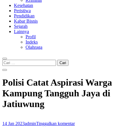
Kriminal
Kesehatan
Peristiwa
Pendidikan
Kabar Bisnis
Sejarah
Lainnya
Profil
Indeks
Olahraga
Cari
untuk:
Polisi Catat Aspirasi Warga
Kampung Tangguh Jaya di
Jatiuwung
14 Jan 2023
admin
Tinggalkan komentar