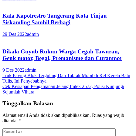
Kala Kapolrestro Tangerang Kota Tinjau
Siskamling Sambil Berbagi
29 Des 2022
admin
Dikala Guyub Rukun Warga Cegah Tawuran,
Genk motor, Begal, Premanisme dan Curanmor
9 Des 2022
admin
Navigasi
Truk Paving Blok Terguling Dan Tabrak Mobil di Rel Kereta Batu
Tulis, Ini Penyebabnya
pos
Cek Kesiapan Pengamanan Jelang Imlek 2572, Polisi Kunjungi
Sejumlah Vihara
Tinggalkan Balasan
Alamat email Anda tidak akan dipublikasikan.
Ruas yang wajib
ditandai
*
Komentari