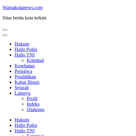
Lompat
Warnakotanews.com
ke
Situs berita kota terkini
konten
(Tekan
Enter)
Hukum
Hallo Polisi
Hallo TNI
Kriminal
Kesehatan
Peristiwa
Pendidikan
Kabar Bisnis
Sejarah
Lainnya
Profil
Indeks
Olahraga
Hukum
Hallo Polisi
Hallo TNI