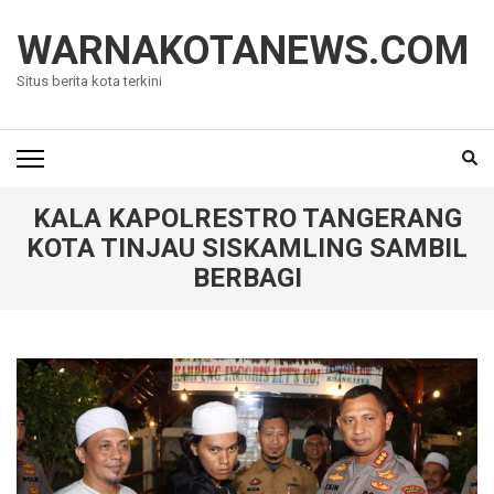
Lompat
ke
WARNAKOTANEWS.COM
konten
Situs berita kota terkini
(Tekan
Enter)
KALA KAPOLRESTRO TANGERANG
KOTA TINJAU SISKAMLING SAMBIL
BERBAGI