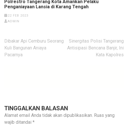
Polrestro Tangerang Kota Amankan Pelaku
Penganiayaan Lansia di Karang Tengah
22 FEB 2023
ADMIN
Navigasi
Dibakar Api Cemburu Seorang
Sinergitas Polisi Tangerang
pos
Kuli Bangunan Aniaya
Antisipasi Bencana Banjir, Ini
Pacarnya
Kata Kapolres
TINGGALKAN BALASAN
Alamat email Anda tidak akan dipublikasikan.
Ruas yang
wajib ditandai
*