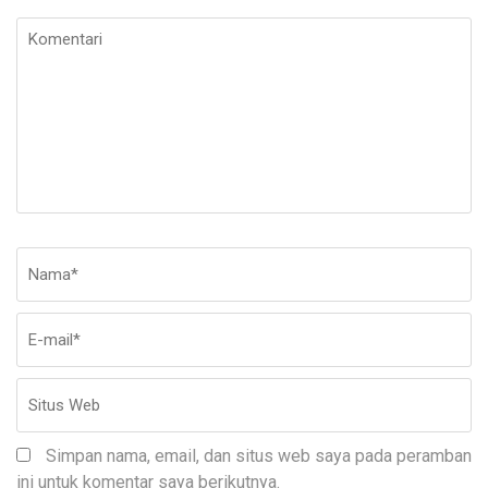
Komentari
Nama
*
E-
Si
ma
W
Simpan nama, email, dan situs web saya pada peramban
ini untuk komentar saya berikutnya.