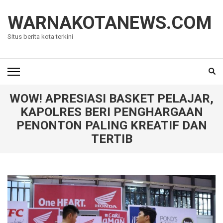
Lompat
ke
WARNAKOTANEWS.COM
konten
Situs berita kota terkini
(Tekan
Enter)
WOW! APRESIASI BASKET PELAJAR,
KAPOLRES BERI PENGHARGAAN
PENONTON PALING KREATIF DAN
TERTIB