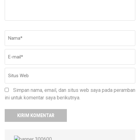
Nama
*
E-
Si
ma
W
Simpan nama, email, dan situs web saya pada peramban
ini untuk komentar saya berikutnya.