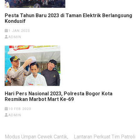
Pesta Tahun Baru 2023 di Taman Elektrik Berlangsung
Kondusif
1 JAN 2023
ADMIN
Hari Pers Nasional 2023, Polresta Bogor Kota
Resmikan Marbot Mart Ke-69
10 FEB 2023
ADMIN
Navigasi
Modus Umpan Cewek Cantik,
Lantaran Perkuat Tim Patroli