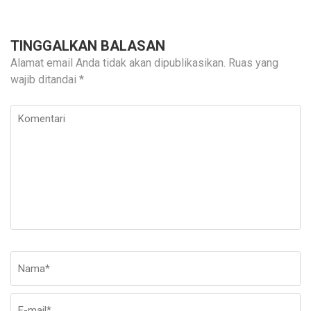
TINGGALKAN BALASAN
Alamat email Anda tidak akan dipublikasikan.
Ruas yang
wajib ditandai
*
Komentari
Nama
*
E-
Si
ma
W