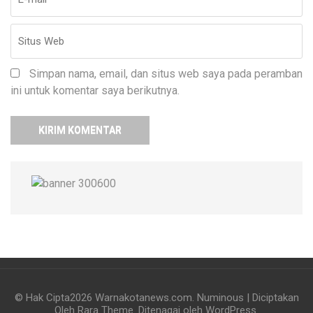
Simpan nama, email, dan situs web saya pada peramban
ini untuk komentar saya berikutnya.
© Hak Cipta2026
Warnakotanews.com
.
Numinous | Diciptakan
Oleh
Rara Theme
. Ditenagai oleh
WordPress
.