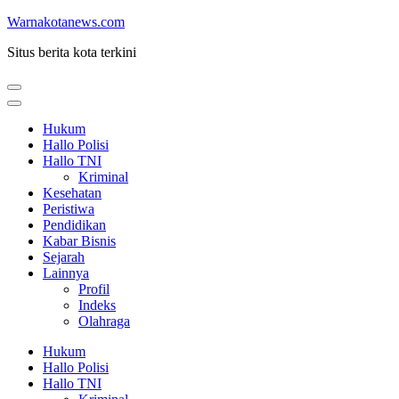
Lompat
Warnakotanews.com
ke
Situs berita kota terkini
konten
(Tekan
Enter)
Hukum
Hallo Polisi
Hallo TNI
Kriminal
Kesehatan
Peristiwa
Pendidikan
Kabar Bisnis
Sejarah
Lainnya
Profil
Indeks
Olahraga
Hukum
Hallo Polisi
Hallo TNI