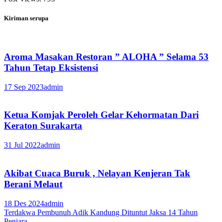
Kiriman serupa
Aroma Masakan Restoran ” ALOHA ” Selama 53
Tahun Tetap Eksistensi
17 Sep 2023
admin
Ketua Komjak Peroleh Gelar Kehormatan Dari
Keraton Surakarta
31 Jul 2022
admin
Akibat Cuaca Buruk , Nelayan Kenjeran Tak
Berani Melaut
18 Des 2024
admin
Navigasi
Terdakwa Pembunuh Adik Kandung Dituntut Jaksa 14 Tahun
Penjara