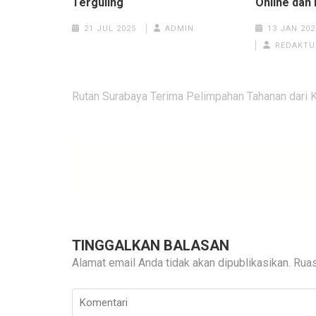
Terguling
Online da
21 JUL 2025
ADMIN
13 JAN 202
REDAKTU
Navigasi
Rutan Surabaya Terima Pelimpahan Tahanan dari
pos
TINGGALKAN BALASAN
Alamat email Anda tidak akan dipublikasikan.
Ruas
Komentari