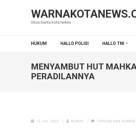
Lompat
ke
WARNAKOTANEWS.
konten
Situs berita kota terkini
(Tekan
Enter)
HUKUM
HALLO POLISI
HALLO TNI
MENYAMBUT HUT MAHKAM
PERADILANNYA
15 JUL 2022
ADMIN
TINGGALKAN KOMEN