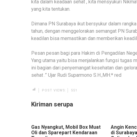
kita dalam keadaan sehat , kita mensyukuri Nikmat
yang kita tentukan.
Dimana PN Surabaya ikut bersyukur dalam rangk
tahun, dengan menggelorakan semangat PN Surab
keadilan bisa memastikan dan memberikan keadil
Pesan pesan bagi para Hakim di Pengadilan Nege
Yang utama yaitu bisa menjalankan fungsi tugas m
ini bagian dari penyemangat kesehatan dan gelor
sehat .” Ujar Rudi Suparmono S.H.,MH.* red
POST VIEWS:
551
Kiriman serupa
Gas Nyangkut, Mobil Box Muat
Angin Kenc
Oli dan Sparepart Kendaraan
di Surabay