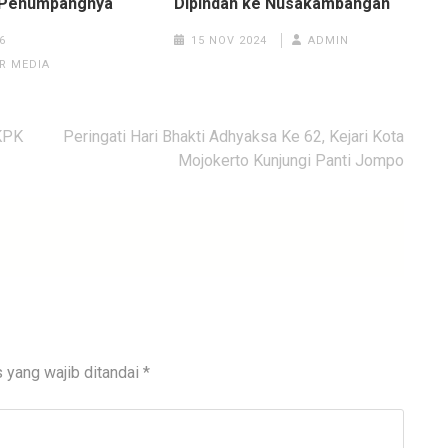
n Penumpangnya
Dipindah ke Nusakambangan
6
15 NOV 2024
ADMIN
R MEDIA
 KPK
Peringati Hari Bhakti Adhyaksa Ke 62, Kejari Kota
Mojokerto Kunjungi Panti Jompo
 yang wajib ditandai
*