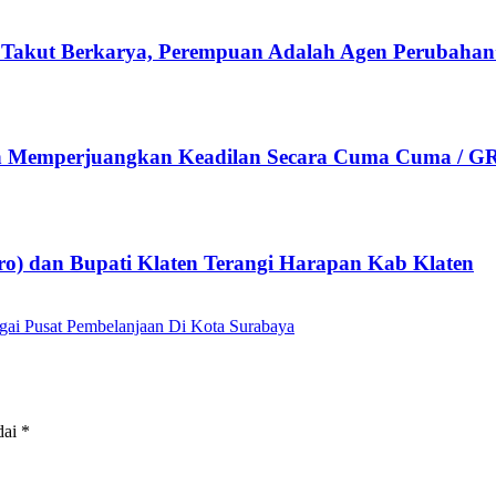
n Takut Berkarya, Perempuan Adalah Agen Perubahan
emperjuangkan Keadilan Secara Cuma Cuma / GR
sero) dan Bupati Klaten Terangi Harapan Kab Klaten
gai Pusat Pembelanjaan Di Kota Surabaya
dai
*