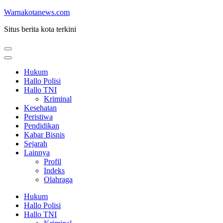
Lompat
Warnakotanews.com
ke
Situs berita kota terkini
konten
(Tekan
Enter)
Hukum
Hallo Polisi
Hallo TNI
Kriminal
Kesehatan
Peristiwa
Pendidikan
Kabar Bisnis
Sejarah
Lainnya
Profil
Indeks
Olahraga
Hukum
Hallo Polisi
Hallo TNI