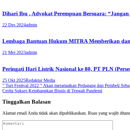
Dihari Ibu , Advokat Perempuan Bersuara: “Janga
22 Des 2024
admin
Lembaga Bantuan Hukum MITRA Memberikan dan M
21 Mei 2023
admin
Peringati Hari Listrik Nasional ke 80, PT PLN (Per
25 Okt 2025
Redaktur Media
Navigasi
” Turi Festival 2022 ” Akan meramaikan Pedagang dan Pembeli Seba
Cerita Sukses Kembangkan Bisnis di Tengah Pandemi
pos
Tinggalkan Balasan
Alamat email Anda tidak akan dipublikasikan.
Ruas yang wajib ditan
Komentari