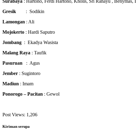
Surabaya
: Hartono, Ferdi Hartono, Kholis, Sri Rahayu , Benymas, I
Gresik
: Sodikin
Lamongan
: Ali
Mojokerto
: Hardi Saputro
Jombang
: Ekadya Wasista
Malang Raya
: Taufik
Pasuruan
: Agus
Jember
: Sugintoro
Madiun
: Imam
Ponorogo – Pacitan
: Gewol
Post Views:
1,206
Kiriman serupa