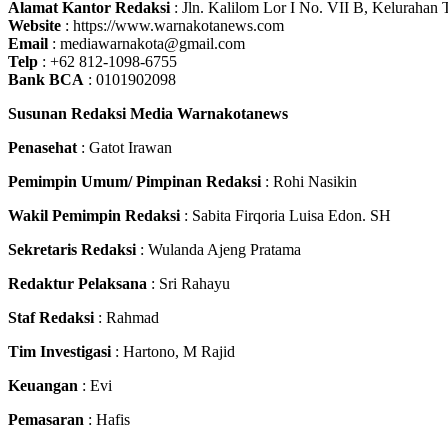
Alamat Kantor Redaksi
: Jln. Kalilom Lor I No. VII B, Kelurahan
Website
: https://www.warnakotanews.com
Email
: mediawarnakota@gmail.com
Telp
: +62 812-1098-6755
Bank BCA
: 0101902098
Susunan Redaksi Media Warnakotanews
Penasehat
: Gatot Irawan
Pemimpin Umum/ Pimpinan Redaksi
: Rohi Nasikin
Wakil Pemimpin Redaksi
: Sabita Firqoria Luisa Edon. SH
Sekretaris Redaksi
: Wulanda Ajeng Pratama
Redaktur Pelaksana
: Sri Rahayu
Staf Redaksi
: Rahmad
Tim Investigasi
: Hartono, M Rajid
Keuangan
: Evi
Pemasaran
: Hafis