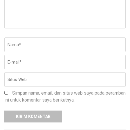
Nama
*
E-
Si
ma
W
Simpan nama, email, dan situs web saya pada peramban
ini untuk komentar saya berikutnya.