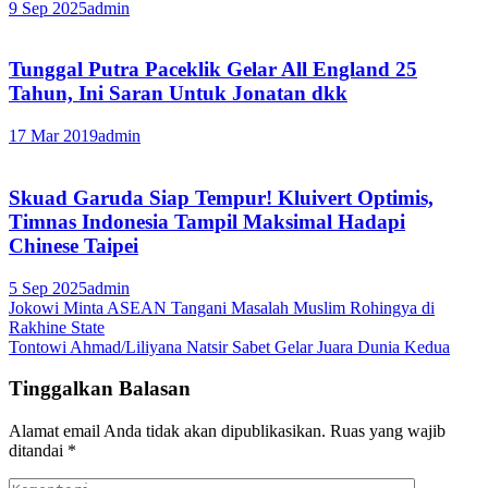
9 Sep 2025
admin
Tunggal Putra Paceklik Gelar All England 25
Tahun, Ini Saran Untuk Jonatan dkk
17 Mar 2019
admin
Skuad Garuda Siap Tempur! Kluivert Optimis,
Timnas Indonesia Tampil Maksimal Hadapi
Chinese Taipei
5 Sep 2025
admin
Navigasi
Jokowi Minta ASEAN Tangani Masalah Muslim Rohingya di
Rakhine State
pos
Tontowi Ahmad/Liliyana Natsir Sabet Gelar Juara Dunia Kedua
Tinggalkan Balasan
Alamat email Anda tidak akan dipublikasikan.
Ruas yang wajib
ditandai
*
Komentari