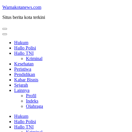
Lompat
Warnakotanews.com
ke
Situs berita kota terkini
konten
(Tekan
Enter)
Hukum
Hallo Polisi
Hallo TNI
Kriminal
Kesehatan
Peristiwa
Pendidikan
Kabar Bisnis
Sejarah
Lainnya
Profil
Indeks
Olahraga
Hukum
Hallo Polisi
Hallo TNI