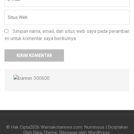
Simpan nama, email, dan situs web saya pada peramban
ini untuk komentar saya berikutnya.
© Hak Cipta2026
Warnakotanews.com
.
Numinous | Diciptakan
Oleh
Rara Theme
. Ditenagai oleh
WordPress
.