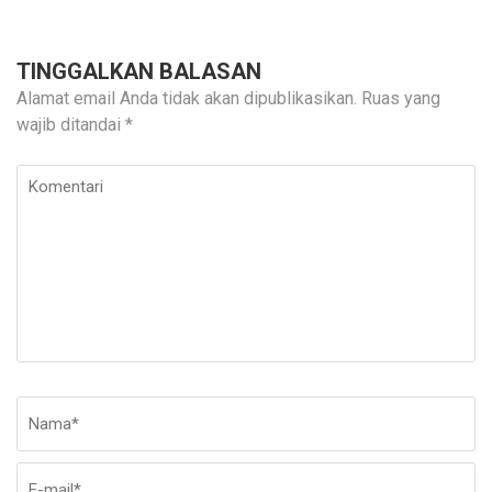
TINGGALKAN BALASAN
Alamat email Anda tidak akan dipublikasikan.
Ruas yang
wajib ditandai
*
Komentari
Nama
*
E-
Si
ma
W