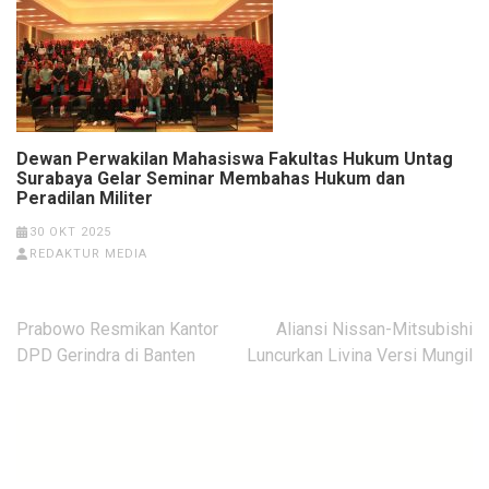
Dewan Perwakilan Mahasiswa Fakultas Hukum Untag
Surabaya Gelar Seminar Membahas Hukum dan
Peradilan Militer
30 OKT 2025
REDAKTUR MEDIA
Navigasi
Prabowo Resmikan Kantor
Aliansi Nissan-Mitsubishi
pos
DPD Gerindra di Banten
Luncurkan Livina Versi Mungil