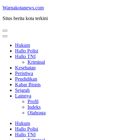
Lompat
Warnakotanews.com
ke
Situs berita kota terkini
konten
(Tekan
Enter)
Hukum
Hallo Polisi
Hallo TNI
Kriminal
Kesehatan
Peristiwa
Pendidikan
Kabar Bisnis
Sejarah
Lainnya
Profil
Indeks
Olahraga
Hukum
Hallo Polisi
Hallo TNI