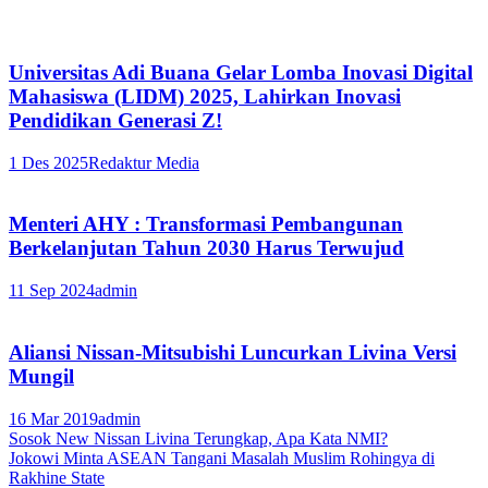
Universitas Adi Buana Gelar Lomba Inovasi Digital
Mahasiswa (LIDM) 2025, Lahirkan Inovasi
Pendidikan Generasi Z!
1 Des 2025
Redaktur Media
Menteri AHY : Transformasi Pembangunan
Berkelanjutan Tahun 2030 Harus Terwujud
11 Sep 2024
admin
Aliansi Nissan-Mitsubishi Luncurkan Livina Versi
Mungil
16 Mar 2019
admin
Navigasi
Sosok New Nissan Livina Terungkap, Apa Kata NMI?
Jokowi Minta ASEAN Tangani Masalah Muslim Rohingya di
pos
Rakhine State