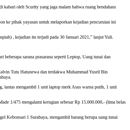
di kabari oleh Scurity yang jaga malam bahwa ruang bendahara
lepon ke pihak yayasan untuk melaporkan kejadian pencuruian ini
ah) , kejadian itu terjadi pada 30 Januari 2021,” lanjut Yuli.
i beberapa sarana prasarana seperti Leptop, Uang tunai dan
 Calvin Tutu Hatunewa dan terdakwa Muhammad Yusril Bin
abaya.
 lantas mengambil 1 unit laptop merk Asus warna putih, 1 unit
N Made 1/475 mengalami kerugian sebesar Rp 15.000.000,- (lima belas
gel Kebonsari 1 Surabaya, mengambil barang berupa uang tunai