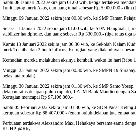
Sabtu 08 Januari 2022 sekira jam 01.00 wib, ketiga terdakwa mendat
1unit laptop merk Asus, dan uang tunai sebesar Rp 5.000.000,- (lima j
Minggu 09 Januari 2022 sekira jam 00.30 wib, ke SMP Taman Pelajar, 
Selasa 11 Januari 2022 sekira jam 01.00 wib, ke SDN Hangtuah 1, me
stabilizer handphone, dan uang sebesar Rp 330.000,- (tiga ratus tiga p
Kamis 13 Januari 2022 sekira jam 00.30 wib, ke Sekolah Kalam Kudus
merk Toshiba dan 2 buah infocus, Kerugian yang dialaminya sebesar 
Kemudian mereka melakukan aksinya kembali, waktu itu hari Rabu 19
Minggu 23 Januari 2022 sekira jam 00.30 wib, ke SMPN 19 Surabaya
belas juta rupiah).
Minggu 30 Januari 2022 sekira jam 01.30 wib, ke SMP Santo Yosep, 
delapan ratus delapan puluh rupiah), 1 ATM Bank Mandiri dengan Sal
Kerugian mencapai Rp 97.106.860,-
Sabtu 05 Februari 2022 sekira jam 01.30 wib, ke SDN Pacar Keling 
kerugian sebesar Rp 68.407.000,- (enam puluh delapan juta empat ratu
Perbuatan terdakwa Alexsandro Maxi Hehakaya bersama-sama dengan
KUHP. @Rhy