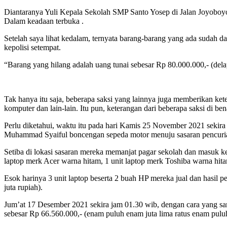
Diantaranya Yuli Kepala Sekolah SMP Santo Yosep di Jalan Joyoboyo
Dalam keadaan terbuka .
Setelah saya lihat kedalam, ternyata barang-barang yang ada sudah da
kepolisi setempat.
“Barang yang hilang adalah uang tunai sebesar Rp 80.000.000,- (delapa
Tak hanya itu saja, beberapa saksi yang lainnya juga memberikan ke
komputer dan lain-lain. Itu pun, keterangan dari beberapa saksi di be
Perlu diketahui, waktu itu pada hari Kamis 25 November 2021 sek
Muhammad Syaiful boncengan sepeda motor menuju sasaran pencuria
Setiba di lokasi sasaran mereka memanjat pagar sekolah dan masuk 
laptop merk Acer warna hitam, 1 unit laptop merk Toshiba warna hi
Esok harinya 3 unit laptop beserta 2 buah HP mereka jual dan hasil 
juta rupiah).
Jum’at 17 Desember 2021 sekira jam 01.30 wib, dengan cara yang s
sebesar Rp 66.560.000,- (enam puluh enam juta lima ratus enam puluh