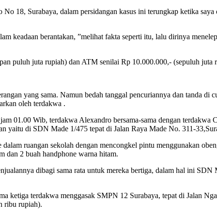
 No 18, Surabaya, dalam persidangan kasus ini terungkap ketika saya 
lam keadaan berantakan, ”melihat fakta seperti itu, lalu dirinya mene
n puluh juta rupiah) dan ATM senilai Rp 10.000.000,- (sepuluh juta rupi
terangan yang sama. Namun bedah tanggal pencuriannya dan tanda di cur
narkan oleh terdakwa .
ira jam 01.00 Wib, terdakwa Alexandro bersama-sama dengan terdakwa
n yaitu di SDN Made 1/475 tepat di Jalan Raya Made No. 311-33,Sur
ke dalam ruangan sekolah dengan mencongkel pintu menggunakan obeng,
tam dan 2 buah handphone warna hitam.
penjualannya dibagi sama rata untuk mereka bertiga, dalam hal ini SD
ama ketiga terdakwa menggasak SMPN 12 Surabaya, tepat di Jalan Nga
 ribu rupiah).