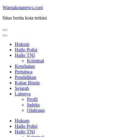
Lompat
Warnakotanews.com
ke
Situs berita kota terkini
konten
(Tekan
Enter)
Hukum
Hallo Polisi
Hallo TNI
Kriminal
Kesehatan
Peristiwa
Pendidikan
Kabar Bisnis
Sejarah
Lainnya
Profil
Indeks
Olahraga
Hukum
Hallo Polisi
Hallo TNI