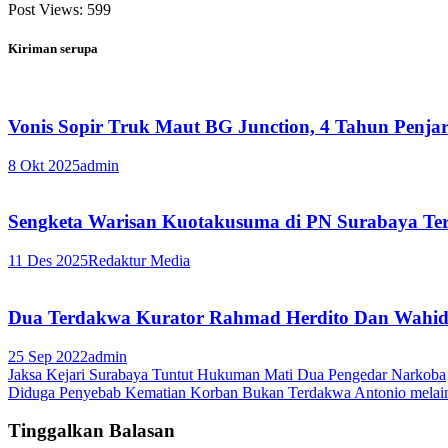
Post Views:
599
Kiriman serupa
Vonis Sopir Truk Maut BG Junction, 4 Tahun Penjar
8 Okt 2025
admin
Sengketa Warisan Kuotakusuma di PN Surabaya Ter
11 Des 2025
Redaktur Media
Dua Terdakwa Kurator Rahmad Herdito Dan Wahid 
25 Sep 2022
admin
Navigasi
Jaksa Kejari Surabaya Tuntut Hukuman Mati Dua Pengedar Narkoba
Diduga Penyebab Kematian Korban Bukan Terdakwa Antonio melain
pos
Tinggalkan Balasan