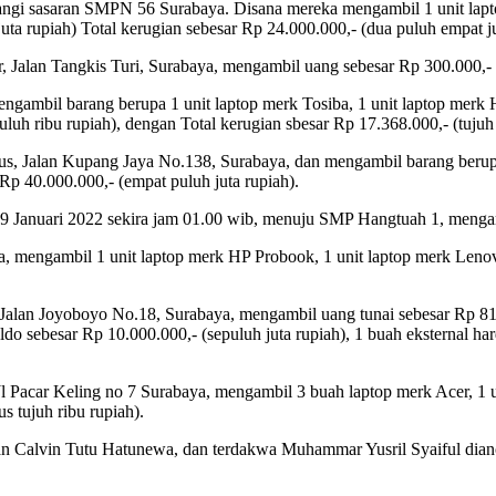
angi sasaran SMPN 56 Surabaya. Disana mereka mengambil 1 unit laptop
uta rupiah) Total kerugian sebesar Rp 24.000.000,- (dua puluh empat ju
Jalan Tangkis Turi, Surabaya, mengambil uang sebesar Rp 300.000,- (t
ngambil barang berupa 1 unit laptop merk Tosiba, 1 unit laptop merk 
uluh ribu rupiah), dengan Total kerugian sbesar Rp 17.368.000,- (tujuh 
, Jalan Kupang Jaya No.138, Surabaya, dan mengambil barang berupa 1
Rp 40.000.000,- (empat puluh juta rupiah).
 Januari 2022 sekira jam 01.00 wib, menuju SMP Hangtuah 1, mengambi
, mengambil 1 unit laptop merk HP Probook, 1 unit laptop merk Leno
Jalan Joyoboyo No.18, Surabaya, mengambil uang tunai sebesar Rp 81.
do sebesar Rp 10.000.000,- (sepuluh juta rupiah), 1 buah eksternal h
Jl Pacar Keling no 7 Surabaya, mengambil 3 buah laptop merk Acer, 1
s tujuh ribu rupiah).
 Calvin Tutu Hatunewa, dan terdakwa Muhammar Yusril Syaiful dianca