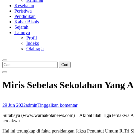
Kriminal
Kesehatan
Peristiwa
Pendidikan
Kabar Bisnis
Sejarah
Lainnya
Profil
Indeks
Olahraga
Cari
untuk:
Miris Sebelas Sekolahan Yang 
29 Jun 2022
admin
Tinggalkan komentar
Surabaya (www.warnakotanews.com) – Akibat ulah Tiga terdakwa Ale
terdakwa.
Hal ini terungkap di fakta persidangan Jaksa Penuntut Umum R.Tri S